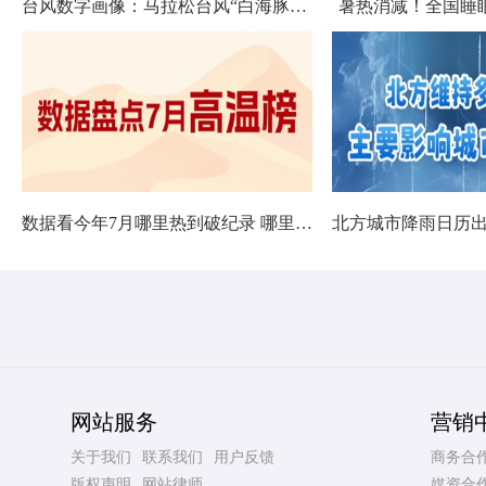
台风数字画像：马拉松台风“白海豚”将影响十余省份
暑热消减！全国睡
数据看今年7月哪里热到破纪录 哪里暑热连轴转
网站服务
营销
关于我们
联系我们
用户反馈
商务合
版权声明
网站律师
媒资合