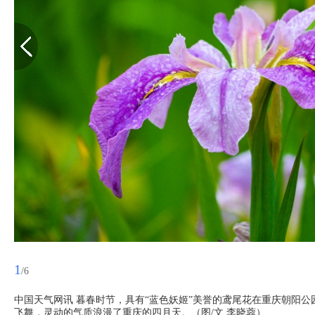
1
/6
中国天气网讯 暮春时节，具有“蓝色妖姬”美誉的鸢尾花在重庆朝阳
飞舞，灵动的气质浪漫了重庆的四月天。（图/文 李晓蓉）