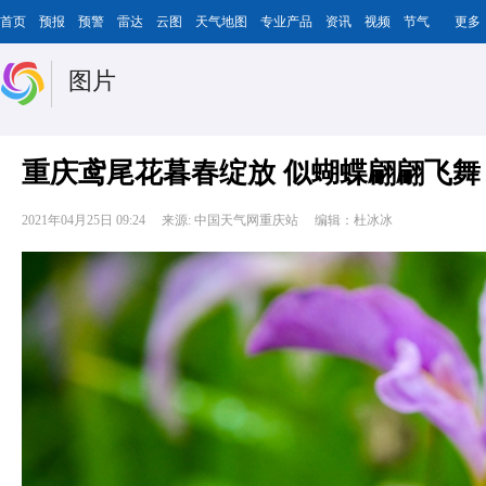
首页
预报
预警
雷达
云图
天气地图
专业产品
资讯
视频
节气
更多
图片
重庆鸢尾花暮春绽放 似蝴蝶翩翩飞舞
2021年04月25日 09:24
来源: 中国天气网重庆站
编辑：杜冰冰