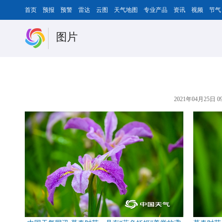
首页
预报
预警
雷达
云图
天气地图
专业产品
资讯
视频
节气
图片
2021年04月25日 09