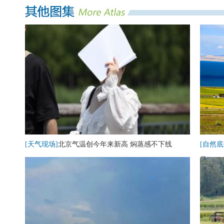
[天气现场]
北京气温创今年来新高 焖蒸感不下线
[自然底
卷