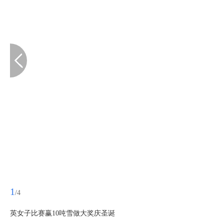
1
/4
英女子比赛赢10吨雪做大奖庆圣诞