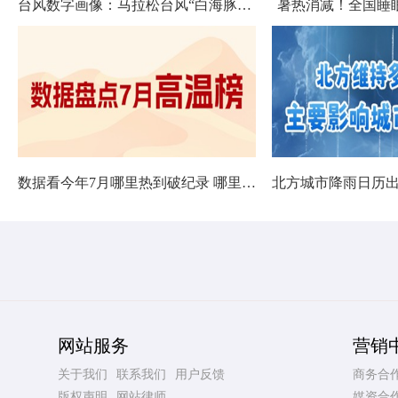
台风数字画像：马拉松台风“白海豚”将影响十余省份
暑热消减！全国睡
数据看今年7月哪里热到破纪录 哪里暑热连轴转
网站服务
营销
关于我们
联系我们
用户反馈
商务合
版权声明
网站律师
媒资合