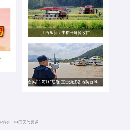
律
江西永新：中稻开镰抢收忙
了
台风“白海豚”逼近 直击浙江各地防台风一线现场
务协会
中国天气频道