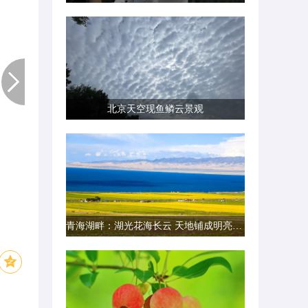
北京天空现鱼鳞云景观
青海湖畔：湖光花海长云 天地铺成明亮画卷