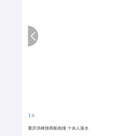
1
/8
重庆洪峰致两船相撞 十余人落水