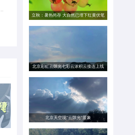
..
立秋：暑热尚存 大自然已埋下红黄伏笔
北京彩虹云隙光七彩云浓积云接连上线
北京天空现“云隙光”景象