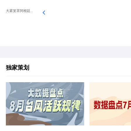
大雾笼罩阿根廷...
独家策划