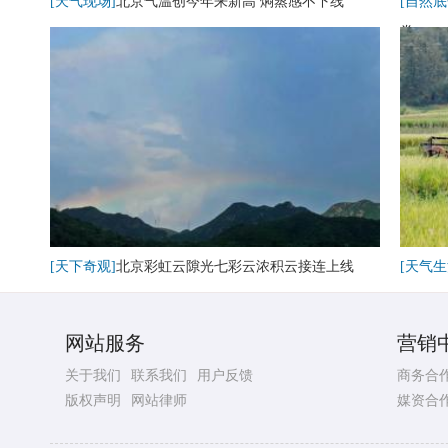
[天气现场]
北京气温创今年来新高 焖蒸感不下线
[自然底
卷
[天下奇观]
北京彩虹云隙光七彩云浓积云接连上线
[天气生
网站服务
营销
关于我们
联系我们
用户反馈
商务合
版权声明
网站律师
媒资合