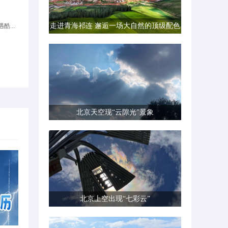
走进青海祁连 邂逅一场大自然的顶级配色
酷...
北京天空现“云隙光”景象
北京上空出现“七彩云”