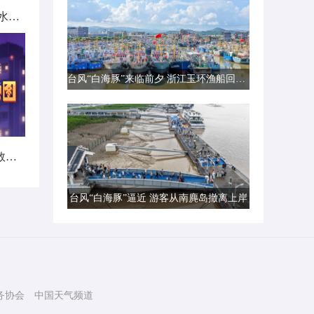
北方城市降雨日历出炉 看哪里雨水超长待机
台风“白海豚”来临前夕 浙江玉环渔船回港避风
暑热不打烊！首个全国热带夜指数地图发布
台风“白海豚”逼近 游客从南麂岛撤离上岸
务协会
中国天气频道