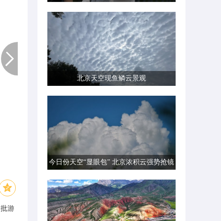
北京天空现鱼鳞云景观
今日份天空“显眼包” 北京浓积云强势抢镜
大批游