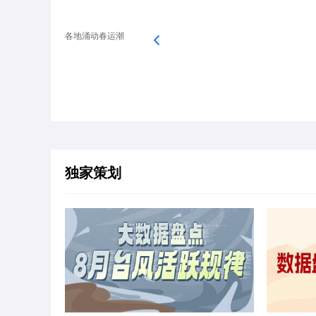
各地涌动春运潮
独家策划