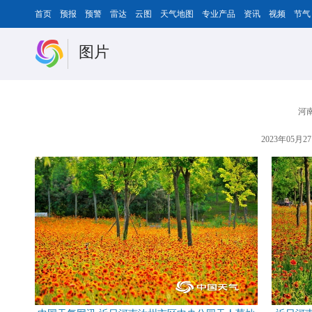
首页
预报
预警
雷达
云图
天气地图
专业产品
资讯
视频
节气
图片
河
2023年05月27