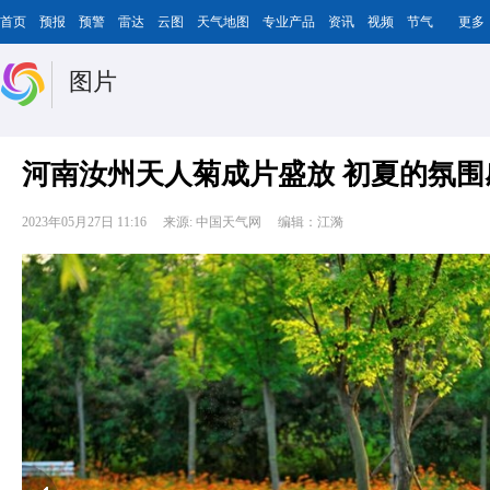
首页
预报
预警
雷达
云图
天气地图
专业产品
资讯
视频
节气
更多
图片
河南汝州天人菊成片盛放 初夏的氛围
2023年05月27日 11:16
来源: 中国天气网
编辑：江漪