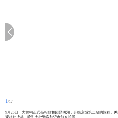
1
/17
9月26日，大黄鸭正式亮相颐和园昆明湖，开始京城第二站的旅程。
观相映成趣，吸引大批游客和记者前来拍照。