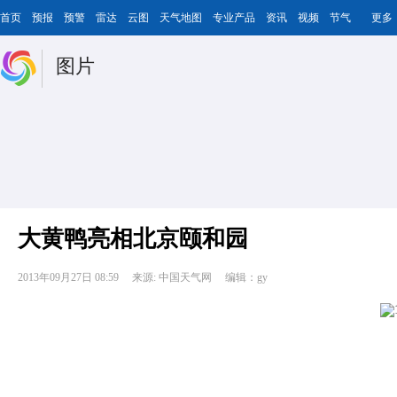
首页
预报
预警
雷达
云图
天气地图
专业产品
资讯
视频
节气
更多
图片
大黄鸭亮相北京颐和园
2013年09月27日 08:59
来源: 中国天气网
编辑：gy