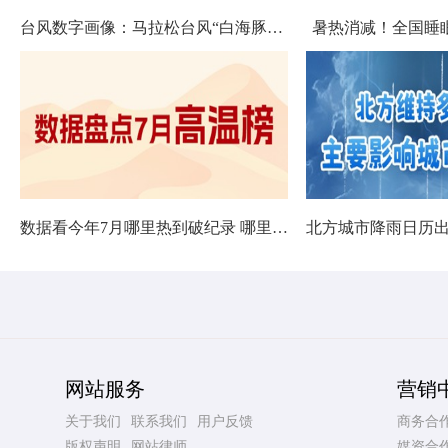
台风数字画像：马拉松台风“白海豚”将影响十余省份
暑热消减！全国睡
数据看今年7月哪里热到破纪录 哪里暑热连轴转
网站服务
营销
关于我们
联系我们
用户反馈
商务合
版权声明
网站律师
媒资合