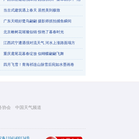
当古式建筑遇上春天 居然美到极致
广东天晴好鹭鸟翩翩 摄影师抓拍捕鱼瞬间
北京楸树花璀璨似锦 惊艳了暮春时光
江西武宁遭遇强对流天气 河水上涨路面塌方
重庆鸢尾花暮春绽放 似蝴蝶翩翩飞舞
云南多地遭遇冰雹侵袭
四月飞雪！青海祁连山脉雪后宛如水墨画卷
务协会
中国天气频道
四川犍为开往春天的小火车趟趟爆满
11041400134号