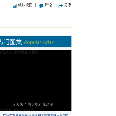
|
|
默认视图
评论
分享
春天来了 看大地春花烂漫
广西崇左遭遇强降雨 路段积水严重车辆水中“泡”​