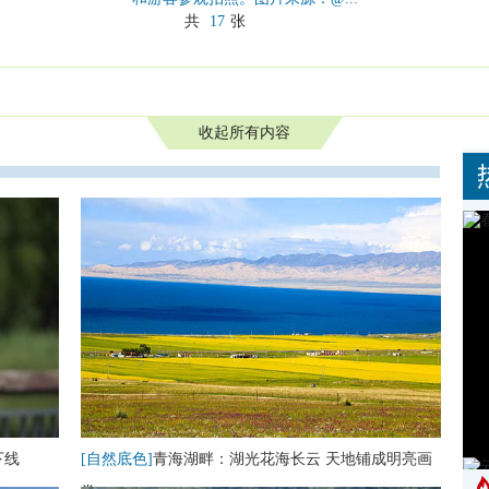
共
17
张
收起所有内容
下线
[自然底色]
青海湖畔：湖光花海长云 天地铺成明亮画