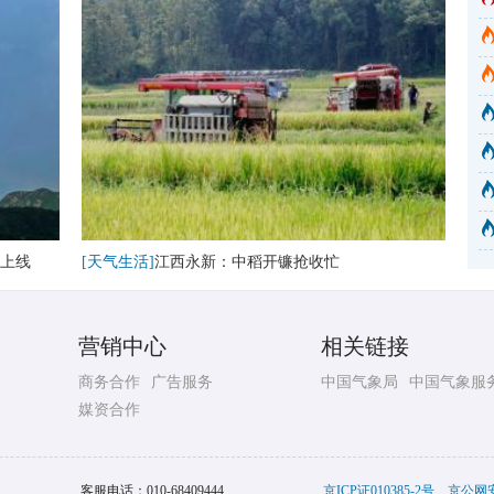
卷
上线
[天气生活]
江西永新：中稻开镰抢收忙
营销中心
相关链接
商务合作
广告服务
中国气象局
中国气象服
媒资合作
客服电话：
010-68409444
京ICP证010385-2号
京公网安备