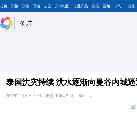
首页
预报
预警
雷达
云图
天气地图
专业产品
资讯
视频
节气
更多
图片
泰国洪灾持续 洪水逐渐向曼谷内城逼
2011年11月10日 09:04
来源: 中国天气网
编辑：gy