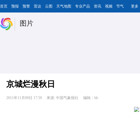
首页
预报
预警
雷达
云图
天气地图
专业产品
资讯
视频
节气
更多
图片
京城烂漫秋日
2011年11月09日 17:59
来源: 中国气象报社
编辑：hb