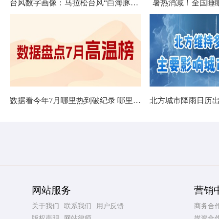
台风数字画像：马拉松台风“白海豚”将影响十余省份
暑热消减！全国睡
数据看今年7月哪里热到破纪录 哪里暑热连轴转
网站服务
营销
关于我们
联系我们
用户反馈
商务合
版权声明
网站律师
媒资合