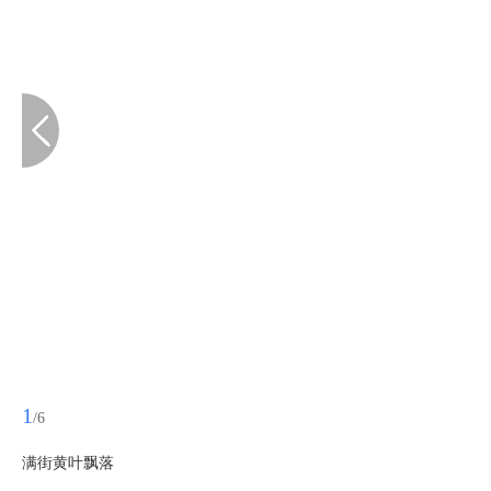
1
/6
满街黄叶飘落