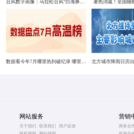
台风数字画像：马拉松台风“白海豚”将影响十余省份
暑热消减！全国睡
数据看今年7月哪里热到破纪录 哪里暑热连轴转
网站服务
营销
关于我们
联系我们
用户反馈
商务合
版权声明
网站律师
媒资合