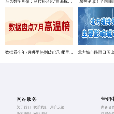
台风数字画像：马拉松台风“白海豚”将影响十余省份
暑热消减！全国睡
数据看今年7月哪里热到破纪录 哪里暑热连轴转
网站服务
营销
关于我们
联系我们
用户反馈
商务合
版权声明
网站律师
媒资合