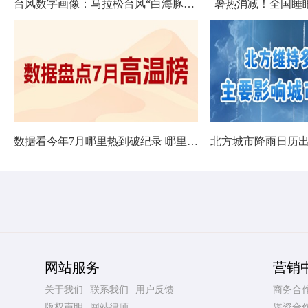
台风数字画像：马拉松台风“白海豚”将影响十余省份
暑热消减！全国睡
数据看今年7月哪里热到破纪录 哪里暑热连轴转
网站服务
营销
关于我们
联系我们
用户反馈
商务合
版权声明
网站律师
媒资合