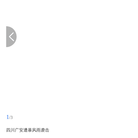
1
/3
四川广安遭暴风雨袭击