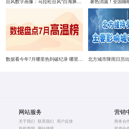
台风数字画像：马拉松台风“白海豚”将影响十余省份
暑热消减！全国睡
数据看今年7月哪里热到破纪录 哪里暑热连轴转
网站服务
营销
关于我们
联系我们
用户反馈
商务合
版权声明
网站律师
媒资合