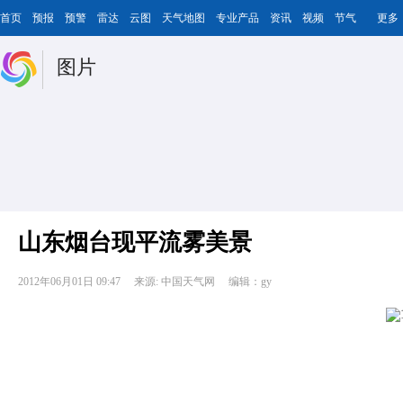
首页
预报
预警
雷达
云图
天气地图
专业产品
资讯
视频
节气
更多
图片
山东烟台现平流雾美景
2012年06月01日 09:47
来源: 中国天气网
编辑：gy