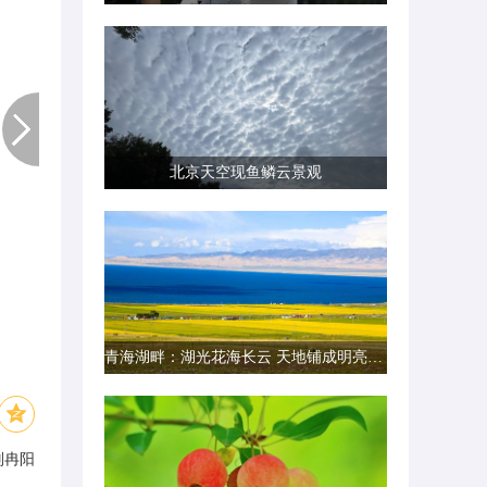
北京天空现鱼鳞云景观
青海湖畔：湖光花海长云 天地铺成明亮画卷
刘冉阳