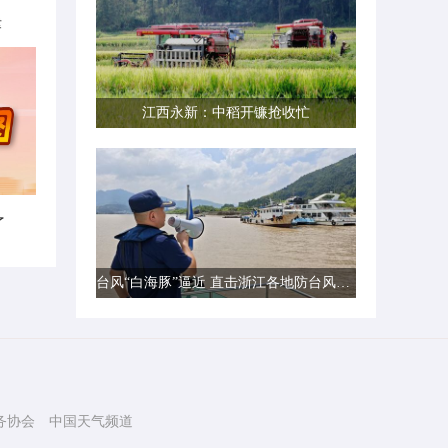
律
江西永新：中稻开镰抢收忙
了
台风“白海豚”逼近 直击浙江各地防台风一线现场
务协会
中国天气频道