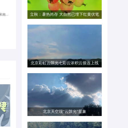
立秋：暑热尚存 大自然已埋下红黄伏笔
南...
北京彩虹云隙光七彩云浓积云接连上线
北京天空现“云隙光”景象