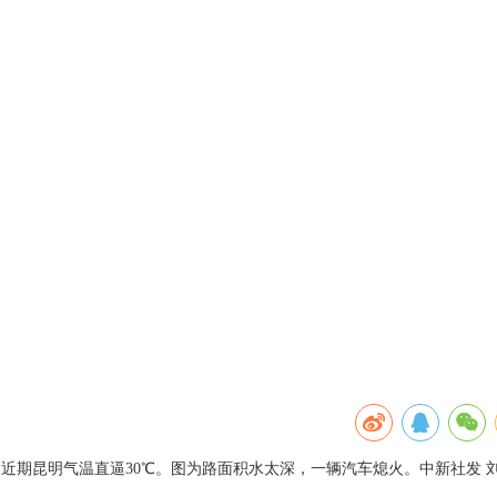
，近期昆明气温直逼30℃。图为路面积水太深，一辆汽车熄火。中新社发 