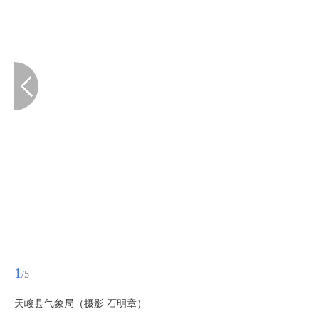
1
/5
天峻县气象局（摄影 石明章）