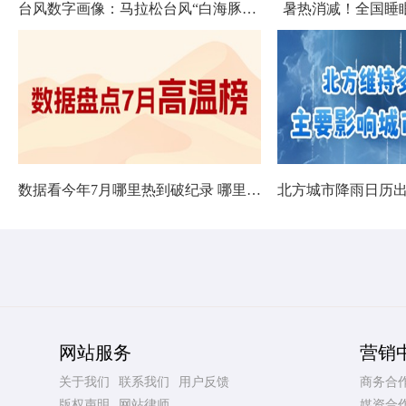
台风数字画像：马拉松台风“白海豚”将影响十余省份
暑热消减！全国睡
数据看今年7月哪里热到破纪录 哪里暑热连轴转
网站服务
营销
关于我们
联系我们
用户反馈
商务合
版权声明
网站律师
媒资合