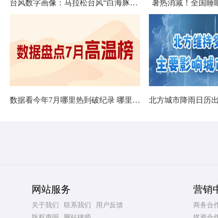
台风数字画像：马拉松台风“白海豚”将影响十余省份
暑热消减！全国睡
数据看今年7月哪里热到破纪录 哪里暑热连轴转
网站服务
营销
关于我们
联系我们
用户反馈
商务合
版权声明
网站律师
媒资合