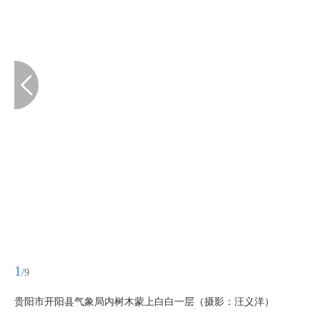
1
/9
贵阳市开阳县气象局内树木蒙上白白一层（摄影：汪义洋）