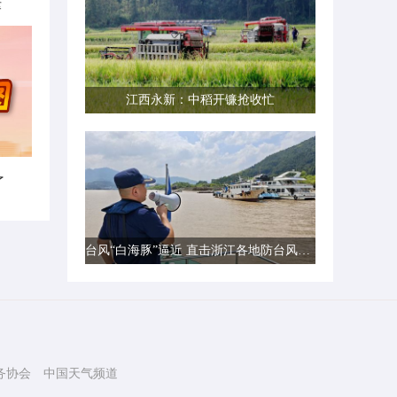
律
江西永新：中稻开镰抢收忙
了
台风“白海豚”逼近 直击浙江各地防台风一线现场
务协会
中国天气频道