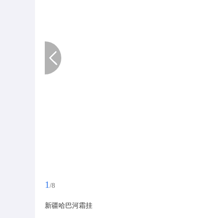
1
/8
新疆哈巴河霜挂