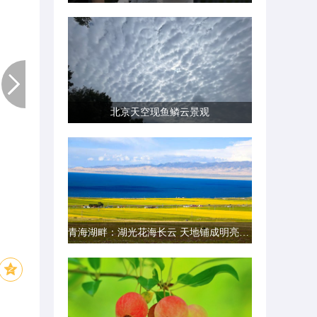
北京天空现鱼鳞云景观
青海湖畔：湖光花海长云 天地铺成明亮画卷