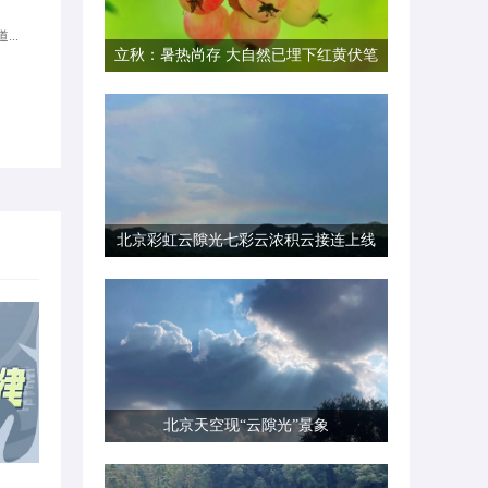
...
立秋：暑热尚存 大自然已埋下红黄伏笔
北京彩虹云隙光七彩云浓积云接连上线
北京天空现“云隙光”景象