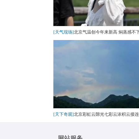
[天气现场]
北京气温创今年来新高 焖蒸感不
[天下奇观]
北京彩虹云隙光七彩云浓积云接连
网站服务