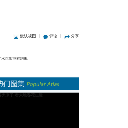
|
|
默认视图
评论
分享
“水晶花”别有韵味。