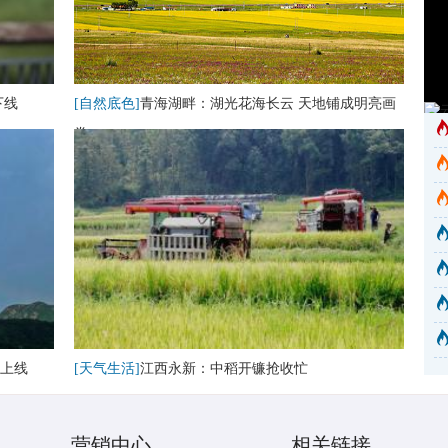
下线
[自然底色]
青海湖畔：湖光花海长云 天地铺成明亮画
卷
上线
[天气生活]
江西永新：中稻开镰抢收忙
营销中心
相关链接