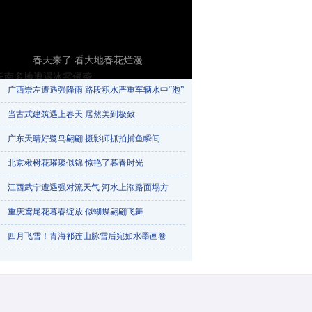
春天来了 看大地春花烂漫
广西崇左遭遇强降雨 路段积水严重车辆水中“泡”​
当古式建筑遇上春天 居然美到极致
广东天晴好鹭鸟翩翩 摄影师抓拍捕鱼瞬间
北京楸树花璀璨似锦 惊艳了暮春时光
江西武宁遭遇强对流天气 河水上涨路面塌方
重庆鸢尾花暮春绽放 似蝴蝶翩翩飞舞
云南多地遭遇冰雹侵袭
四月飞雪！青海祁连山脉雪后宛如水墨画卷