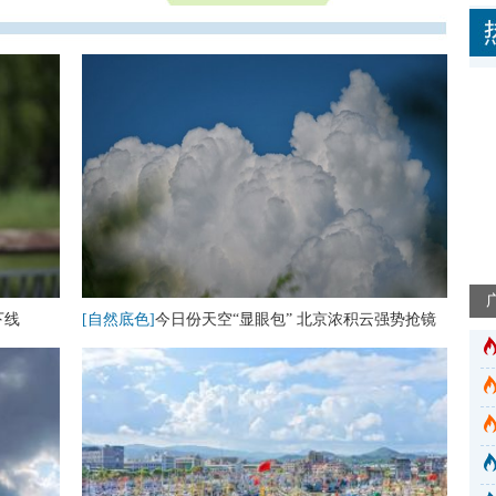
下线
[自然底色]
今日份天空“显眼包” 北京浓积云强势抢镜