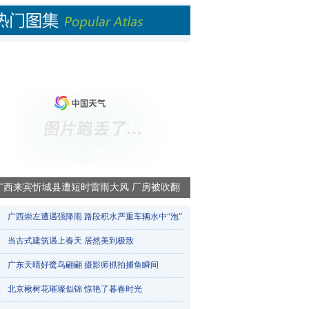
广西来宾忻城县遭短时雷雨大风 厂房被吹翻
广西崇左遭遇强降雨 路段积水严重车辆水中“泡”​
当古式建筑遇上春天 居然美到极致
广东天晴好鹭鸟翩翩 摄影师抓拍捕鱼瞬间
北京楸树花璀璨似锦 惊艳了暮春时光