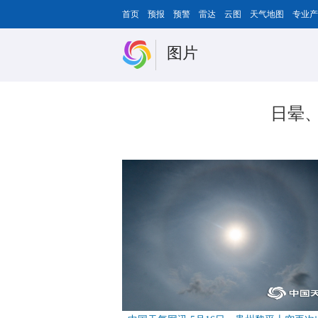
首页
预报
预警
雷达
云图
天气地图
专业产
图片
日晕