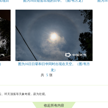
出现日
图为16日短暂出现的日华。（图/韦方龙）
图为1
）
图为16日日晕和日华同时出现在天空。（图/韦方
龙）
共
5
张
祥云、环天顶弧等天象奇观，蔚为壮观。
收起所有内容