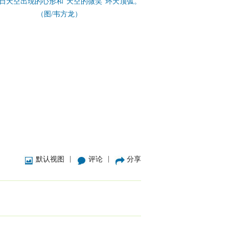
6日天空出现的心形和“天空的微笑”环天顶弧。
（图/韦方龙）
|
|
默认视图
评论
分享