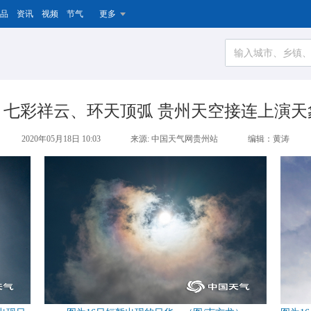
品
资讯
视频
节气
更多
、七彩祥云、环天顶弧 贵州天空接连上演天
2020年05月18日 10:03
来源: 中国天气网贵州站
编辑：黄涛