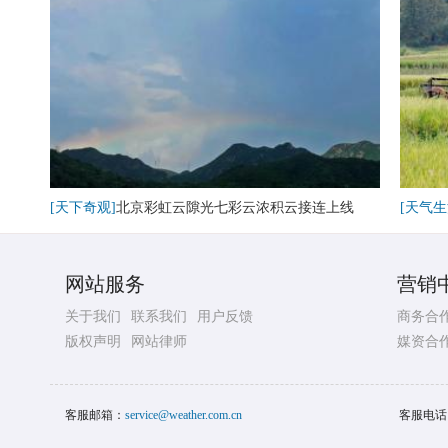
[天下奇观]
北京彩虹云隙光七彩云浓积云接连上线
[天气生
网站服务
营销
关于我们
联系我们
用户反馈
商务合
版权声明
网站律师
媒资合
客服邮箱：
service@weather.com.cn
客服电话