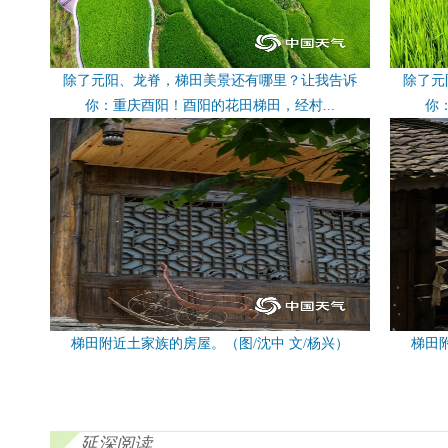
除了元阳、龙脊，梯田美景还有哪里？让我告诉
除了元
你：重庆酉阳！酉阳的花田梯田，经村...
你
梯田附近土家族的房屋。（图/沈中 文/杨兴）
梯田
延深阅读