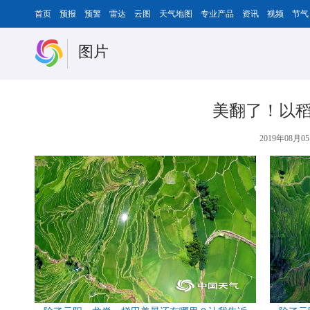
首页
预报
预警
雷达
云图
天气地图
专业产品
资讯
视频
节气
图片
美翻了！以稻
2019年08月05