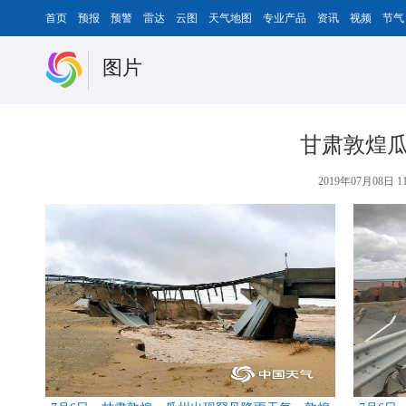
首页
预报
预警
雷达
云图
天气地图
专业产品
资讯
视频
节气
图片
甘肃敦煌瓜
2019年07月08日 11