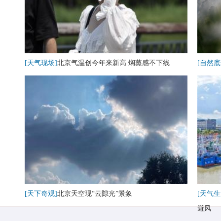
[天气现场]
北京气温创今年来新高 焖蒸感不下线
[自然底
[天下奇观]
北京天空现“云隙光”景象
[天气生
避风