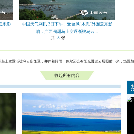
云系影
中国天气网讯 3日下午，受台风“木恩”外围云系影
响，广西涠洲岛上空逐渐被乌云...
共
8
张
涠洲岛上空逐渐被乌云所笼罩，并伴着阵雨，偶尔还会有阳光透过云层照射下来，场景
收起所有内容