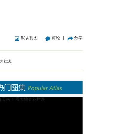
|
|
默认视图
评论
分享
颇为壮观。