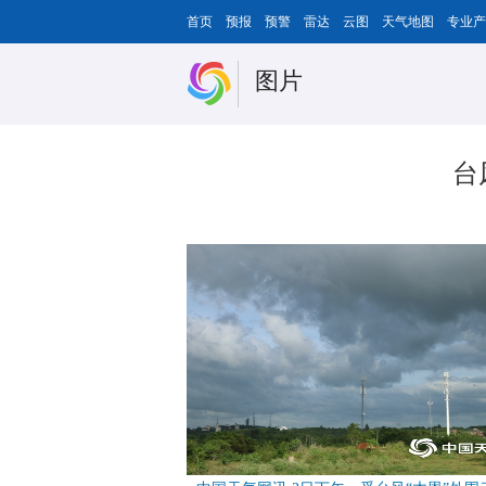
首页
预报
预警
雷达
云图
天气地图
专业产
图片
台