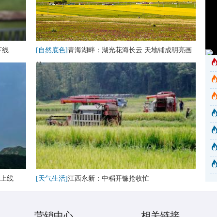
下线
[自然底色]
青海湖畔：湖光花海长云 天地铺成明亮画
卷
上线
[天气生活]
江西永新：中稻开镰抢收忙
营销中心
相关链接