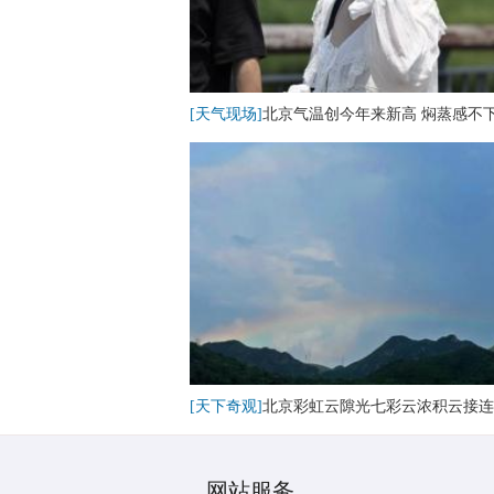
[天气现场]
北京气温创今年来新高 焖蒸感不
[天下奇观]
北京彩虹云隙光七彩云浓积云接连
网站服务