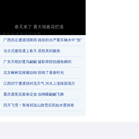
春天来了 看大地春花烂漫
广西崇左遭遇强降雨 路段积水严重车辆水中“泡”​
当古式建筑遇上春天 居然美到极致
广东天晴好鹭鸟翩翩 摄影师抓拍捕鱼瞬间
北京楸树花璀璨似锦 惊艳了暮春时光
江西武宁遭遇强对流天气 河水上涨路面塌方
重庆鸢尾花暮春绽放 似蝴蝶翩翩飞舞
云南多地遭遇冰雹侵袭
四月飞雪！青海祁连山脉雪后宛如水墨画卷