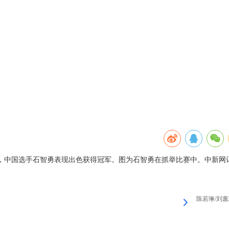
决赛，中国选手石智勇表现出色获得冠军。图为石智勇在抓举比赛中。中新网
陈若琳/刘蕙瑕