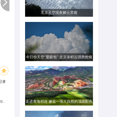
北京天空现鱼鳞云景观
今日份天空“显眼包” 北京浓积云强势抢镜
记者
走进青海祁连 邂逅一场大自然的顶级配色
...