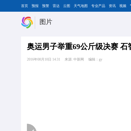
首页
预报
预警
雷达
云图
天气地图
专业产品
资讯
视频
图片
奥运男子举重69公斤级决赛 
2016年08月10日 14:31
来源: 中新网
编辑：gy