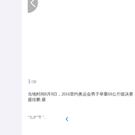
1
/10
当地时间8月9日，2016里约奥运会男子举重69公斤级
盛佳鹏 摄
“七夕”节 “...