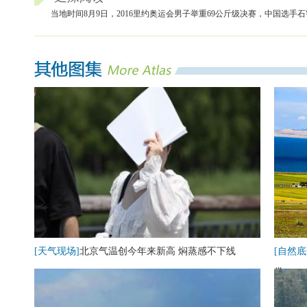
当地时间8月9日，2016里约奥运会男子举重69公斤级决赛，中国选手
[天气现场]
北京气温创今年来新高 焖蒸感不下线
[自然底
卷