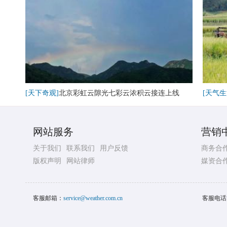
[天下奇观]
北京彩虹云隙光七彩云浓积云接连上线
[天气生
网站服务
营销
关于我们
联系我们
用户反馈
商务合
版权声明
网站律师
媒资合
客服邮箱：
service@weather.com.cn
客服电话