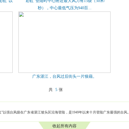
彩虹”以
“彩虹”登陆时中心附近最大风力有15级（50米/
秒），中心最低气压为940百...
广东湛江，台风过后街头一片狼藉。
共
5
张
“彩虹”以强台风级在广东省湛江坡头区沿海登陆，是1949年以来十月登陆广东最强的台风
收起所有内容