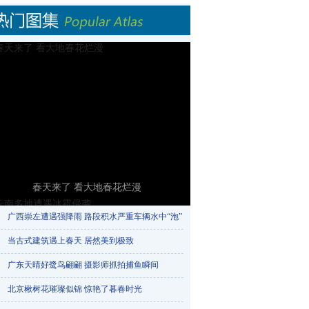
春天来了 看大地春花烂漫
广西崇左遭遇强降雨 路段积水严重车辆水中“泡”​
当古式建筑遇上春天 居然美到极致
广东天晴好鹭鸟翩翩 摄影师抓拍捕鱼瞬间
北京楸树花璀璨似锦 惊艳了暮春时光