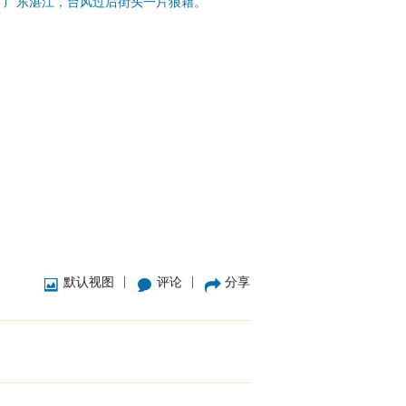
广东湛江，台风过后街头一片狼藉。
|
|
默认视图
评论
分享
。