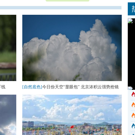
下线
[自然底色]
今日份天空“显眼包” 北京浓积云强势抢镜