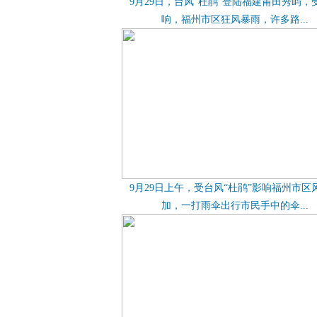
9月29日，台风“杜鹃”登陆福建莆田秀屿，
响，福州市区狂风暴雨，许多路...
9月29日上午，受台风“杜鹃”影响福州市区
加，一打雨伞出行市民手中的伞...