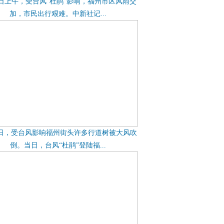
9日上午，受台风“杜鹃”影响，福州市区风雨交
加，市民出行艰难。中新社记...
9日，受台风影响福州街头许多行道树被大风吹
倒。当日，台风“杜鹃”登陆福...