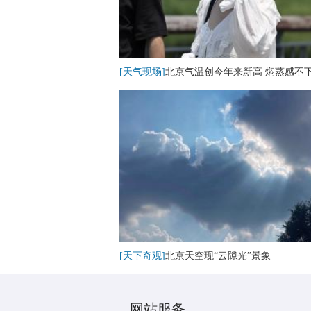
[天气现场]
北京气温创今年来新高 焖蒸感不
[天下奇观]
北京天空现“云隙光”景象
网站服务