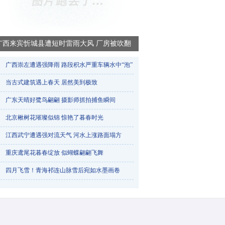
广西来宾忻城县遭短时雷雨大风 厂房被吹翻
广西崇左遭遇强降雨 路段积水严重车辆水中“泡”​
当古式建筑遇上春天 居然美到极致
广东天晴好鹭鸟翩翩 摄影师抓拍捕鱼瞬间
北京楸树花璀璨似锦 惊艳了暮春时光
江西武宁遭遇强对流天气 河水上涨路面塌方
重庆鸢尾花暮春绽放 似蝴蝶翩翩飞舞
烟台天气一天三变 降雨冰雹降雪轮番登场
四月飞雪！青海祁连山脉雪后宛如水墨画卷