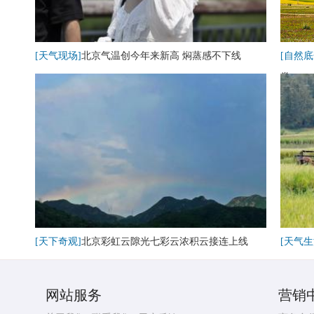
[天气现场]
北京气温创今年来新高 焖蒸感不下线
[自然底
卷
[天下奇观]
北京彩虹云隙光七彩云浓积云接连上线
[天气生
网站服务
营销