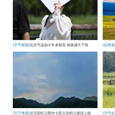
[天气现场]
北京气温创今年来新高 焖蒸感不下线
[自然底
卷
[天下奇观]
北京彩虹云隙光七彩云浓积云接连上线
[天气生