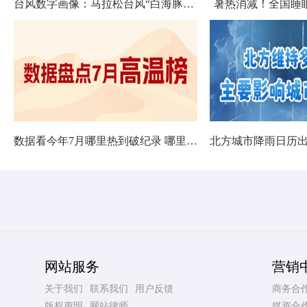
台风数字画像：马拉松台风“白海豚”将影响十余省份
暑热消减！全国睡
数据看今年7月哪里热到破纪录 哪里暑热连轴转
网站服务
营销
关于我们
联系我们
用户反馈
商务合
版权声明
网站律师
媒资合