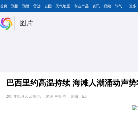
首页
预报
预警
雷达
云图
天气地图
专业产品
资讯
视频
节气
更多
图片
巴西里约高温持续 海滩人潮涌动声势
2014年01月06日 08:48
来源: 中新网
编辑：hdl