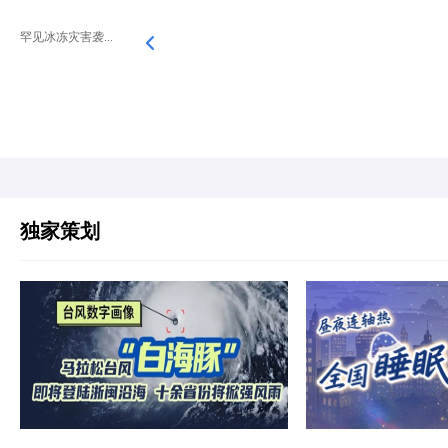
罕见冰冻灾害袭...
独家策划