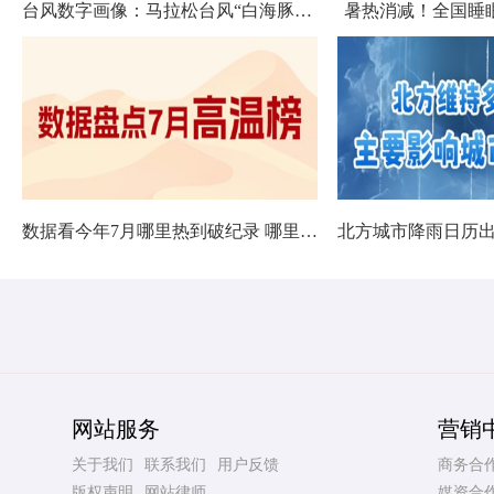
台风数字画像：马拉松台风“白海豚”将影响十余省份
暑热消减！全国睡
数据看今年7月哪里热到破纪录 哪里暑热连轴转
网站服务
营销
关于我们
联系我们
用户反馈
商务合
版权声明
网站律师
媒资合