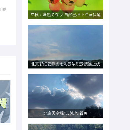
比照
立秋：暑热尚存 大自然已埋下红黄伏笔
北京彩虹云隙光七彩云浓积云接连上线
北京天空现“云隙光”景象