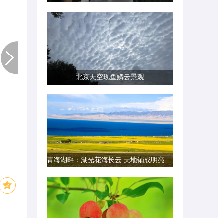
北京天空现鱼鳞云景观
青海湖畔：湖光花海长云 天地铺成明亮画卷