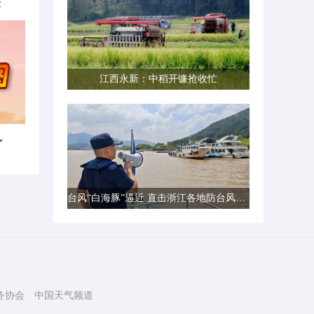
律
江西永新：中稻开镰抢收忙
了
台风“白海豚”逼近 直击浙江各地防台风一线现场
务协会
中国天气频道