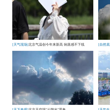
[天气现场]
北京气温创今年来新高 焖蒸感不下线
[自然底
[天下奇观]
北京天空现“云隙光”景象
[天气生