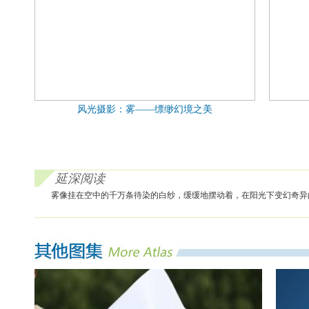
风光摄影：雾——缥缈幻境之美
延深阅读
雾像挂在空中的千万条待染的白纱，缓缓地摆动着，在阳光下变幻奇异