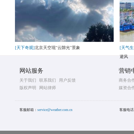
[天下奇观]
北京天空现“云隙光”景象
[天气生
避风
网站服务
营销
关于我们
联系我们
用户反馈
商务合
版权声明
网站律师
媒资合
客服邮箱：
service@weather.com.cn
客服电话