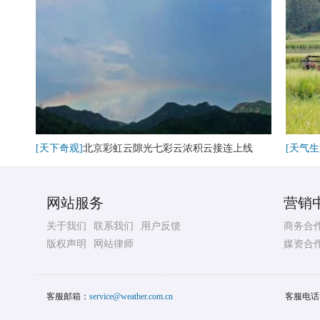
[天下奇观]
北京彩虹云隙光七彩云浓积云接连上线
[天气生
网站服务
营销
关于我们
联系我们
用户反馈
商务合
版权声明
网站律师
媒资合
客服邮箱：
service@weather.com.cn
客服电话