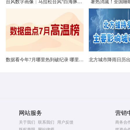
台风数字画像：马拉松台风“白海豚”将影响十余省份
暑热消减！全国睡
数据看今年7月哪里热到破纪录 哪里暑热连轴转
网站服务
营销
关于我们
联系我们
用户反馈
商务合
版权声明
网站律师
媒资合