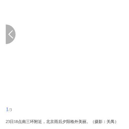
1
/3
23日18点南三环附近，北京雨后夕阳格外美丽。（摄影：关禺）