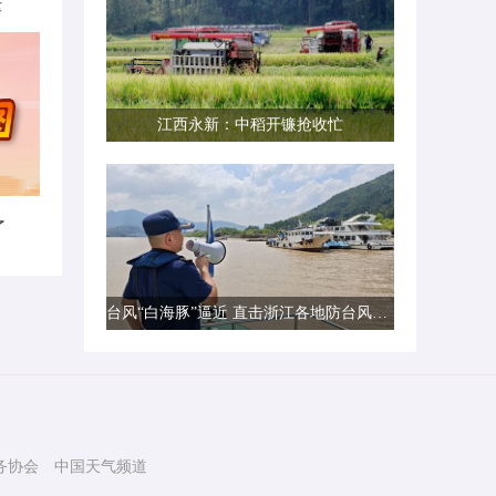
律
江西永新：中稻开镰抢收忙
了
台风“白海豚”逼近 直击浙江各地防台风一线现场
务协会
中国天气频道