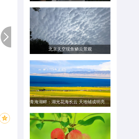
北京天空现鱼鳞云景观
青海湖畔：湖光花海长云 天地铺成明亮画卷