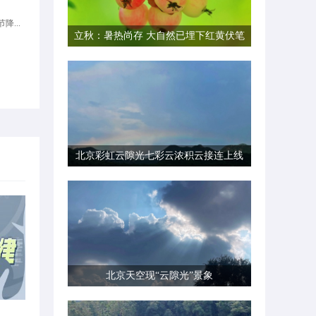
降...
立秋：暑热尚存 大自然已埋下红黄伏笔
北京彩虹云隙光七彩云浓积云接连上线
北京天空现“云隙光”景象