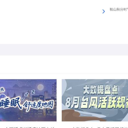
鞍山秋分时节