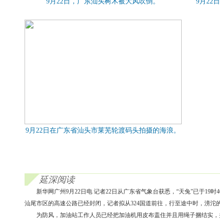
9月22日，广东汕头树木被大风吹倒。
9月2
9月22日在广东省汕头市莱芜轮渡码头拍摄的海浪。
延深阅读
新华网广州9月22日电 记者22日从广东省气象台获悉，“天兔”已于1
汕尾市区的高速公路已经封闭，记者拟从324国道前往，行至途中时，滂
为防风，加油站工作人员已经把加油机用皮布盖住并且用绳子捆结实，