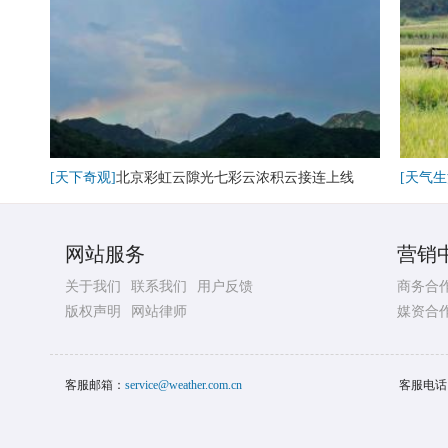
[天下奇观]
北京彩虹云隙光七彩云浓积云接连上线
[天气生
网站服务
营销
关于我们
联系我们
用户反馈
商务合
版权声明
网站律师
媒资合
客服邮箱：
service@weather.com.cn
客服电话