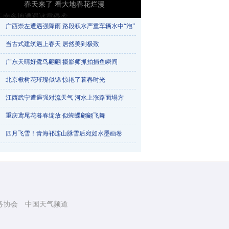
春天来了 看大地春花烂漫
广西崇左遭遇强降雨 路段积水严重车辆水中“泡”​
当古式建筑遇上春天 居然美到极致
广东天晴好鹭鸟翩翩 摄影师抓拍捕鱼瞬间
北京楸树花璀璨似锦 惊艳了暮春时光
江西武宁遭遇强对流天气 河水上涨路面塌方
重庆鸢尾花暮春绽放 似蝴蝶翩翩飞舞
云南多地遭遇冰雹侵袭
四月飞雪！青海祁连山脉雪后宛如水墨画卷
务协会
中国天气频道