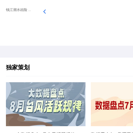
钱江潮水凶险 ...
独家策划