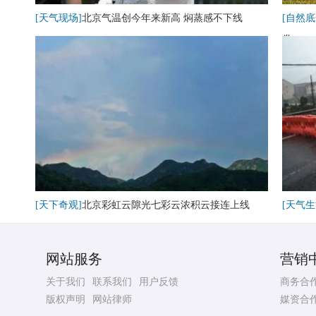
[天气现场]
北京气温创今年来新高 焖蒸感不下线
[自然底
卷
[天下奇观]
北京彩虹云隙光七彩云浓积云接连上线
[天气生
网站服务
营销
关于我们
联系我们
用户反馈
商务合
版权声明
网站律师
媒资合