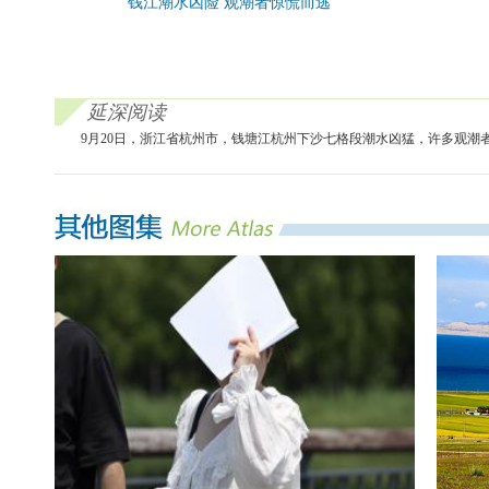
钱江潮水凶险 观潮者惊慌而逃
延深阅读
9月20日，浙江省杭州市，钱塘江杭州下沙七格段潮水凶猛，许多观潮