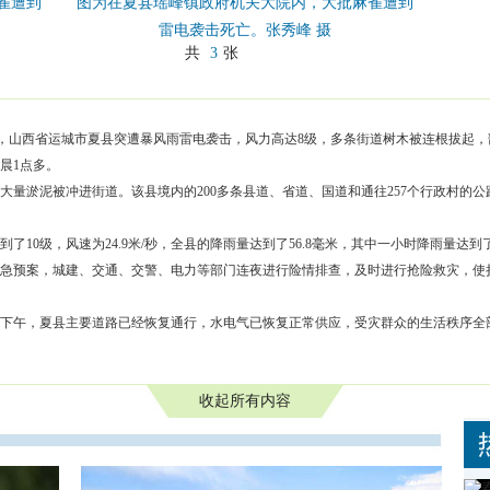
雀遭到
图为在夏县瑶峰镇政府机关大院内，大批麻雀遭到
雷电袭击死亡。张秀峰 摄
共
3
张
日23时许，山西省运城市夏县突遭暴风雨雷电袭击，风力高达8级，多条街道树木被连根拔
晨1点多。
大量淤泥被冲进街道。该县境内的200多条县道、省道、国道和通往257个行政村的
10级，风速为24.9米/秒，全县的降雨量达到了56.8毫米，其中一小时降雨量达到
急预案，城建、交通、交警、电力等部门连夜进行险情排查，及时进行抢险救灾，使
日下午，夏县主要道路已经恢复通行，水电气已恢复正常供应，受灾群众的生活秩序全
收起所有内容