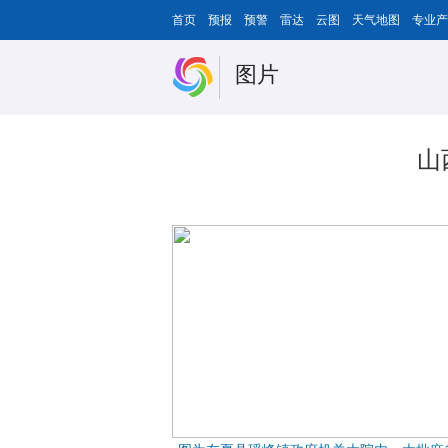
首页
预报
预警
雷达
云图
天气地图
专业产
图片
山