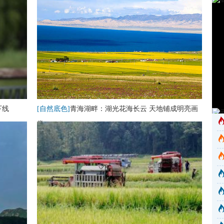
下线
[自然底色]
青海湖畔：湖光花海长云 天地铺成明亮画
卷