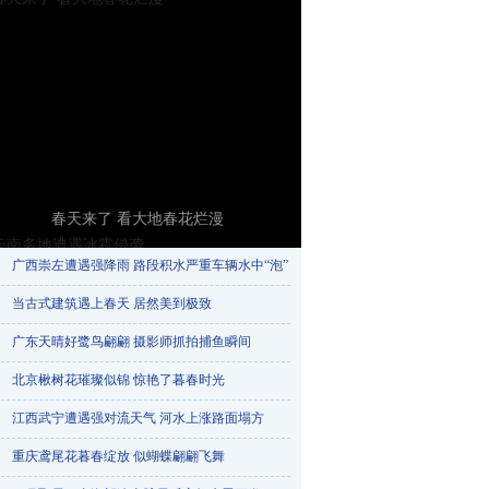
春天来了 看大地春花烂漫
广西崇左遭遇强降雨 路段积水严重车辆水中“泡”​
当古式建筑遇上春天 居然美到极致
广东天晴好鹭鸟翩翩 摄影师抓拍捕鱼瞬间
北京楸树花璀璨似锦 惊艳了暮春时光
江西武宁遭遇强对流天气 河水上涨路面塌方
重庆鸢尾花暮春绽放 似蝴蝶翩翩飞舞
云南多地遭遇冰雹侵袭