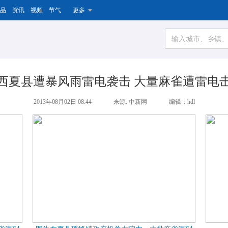
品
资讯
视频
节气
更多
西夏县遭暴风雨雷电袭击 大量麻雀遭雷电
2013年08月02日 08:44
来源: 中新网
编辑：hdl