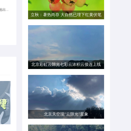
出...
立秋：暑热尚存 大自然已埋下红黄伏笔
北京彩虹云隙光七彩云浓积云接连上线
北京天空现“云隙光”景象