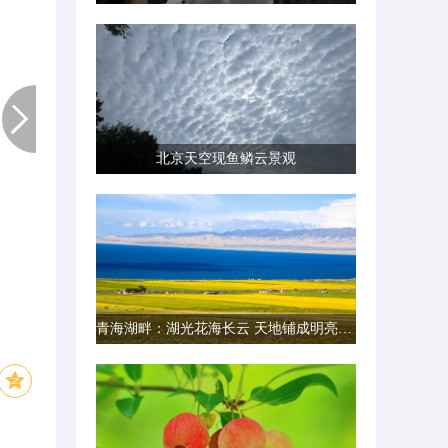
北京天空现鱼鳞云景观
青海湖畔：湖光花海长云 天地铺成明亮画卷