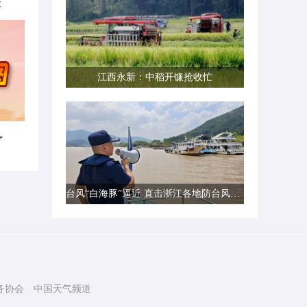
律
江西永新：中稻开镰抢收忙
了
台风“白海豚”逼近 直击浙江各地防台风一线现场
务协会
中国天气频道