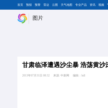
首页
预报
预警
雷达
云图
天气地图
专业产品
资讯
视频
图片
甘肃临泽遭遇沙尘暴 浩荡黄沙
2013年07月31日 08:32
来源: 中新网
编辑：hdl