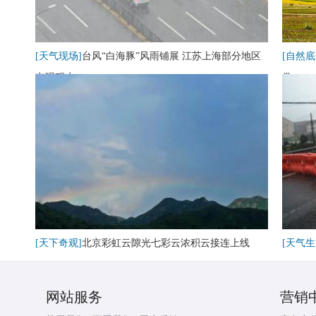
[天气现场]
台风“白海豚”风雨铺展 江苏上海部分地区
[自然底
出现积水
卷
[天下奇观]
北京彩虹云隙光七彩云浓积云接连上线
[天气生
网站服务
营销